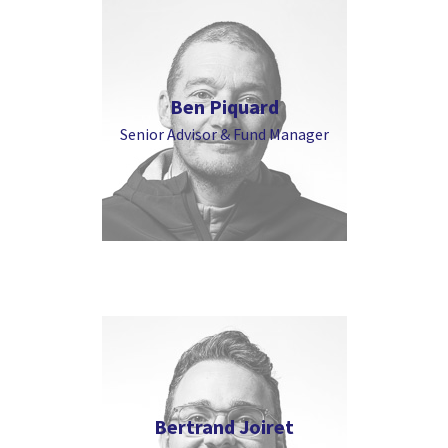
Ben Piquard
Senior Advisor & Fund Manager
Bertrand Joiret