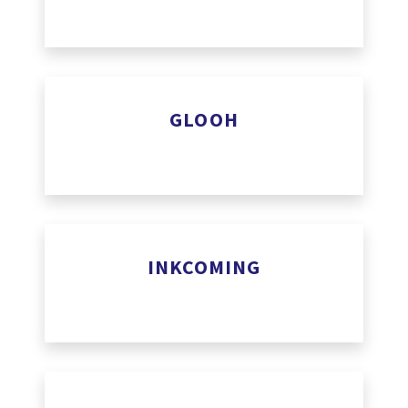
www.facilitylockers.com
GLOOH
Glooh propose une solution d’affichage publicitaire‍ à la po
aide à planifier, créer et monitorer une campagne de public
digital.
www.glooh.co
INKCOMING
www.ionnyk.com
Inoopa