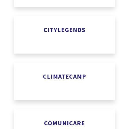
www.bridge.audio
CITYLEGENDS
www.citylegends.io
CLIMATECAMP
https://climatecamp.io
COMUNICARE