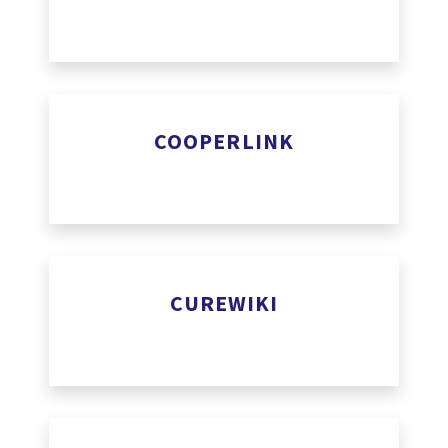
www.comunicare.be
Cooperlink
COOPERLINK
www.cooperlink.io
Curewiki
CUREWIKI
www.curewiki.health