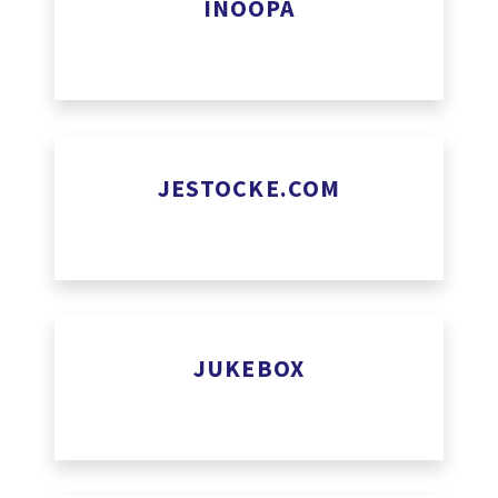
INOOPA
www.inoopa.com
JESTOCKE.COM
www.jestocke.com
JUKEBOX
La société Jukebox se spécialise dans l’achat et la vente de
permettant aux utilisateurs d’investir dans des catalogues
recevoir des revenus provenant des redevances.
www.jkbx.com