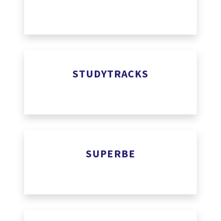
https://streamforge.com
STUDYTRACKS
www.studytracks.fr
SUPERBE
www.superbe.be