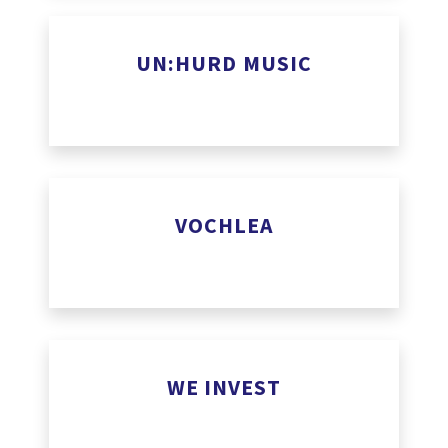
www.trustup.be
UN:HURD MUSIC
www.unhurdmusic.com
VOCHLEA
www.vochlea.com
We Invest
WE INVEST