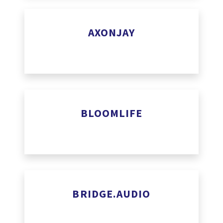
www.a7-software.com
AXONJAY
https://axonjay.ai
BLOOMLIFE
www.bloom-life.com
BRIDGE.AUDIO