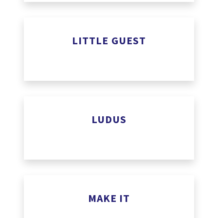
www.linkbycar.com
LITTLE GUEST
www.littleguestcollection.com
LUDUS
ludus.one
MAKE IT