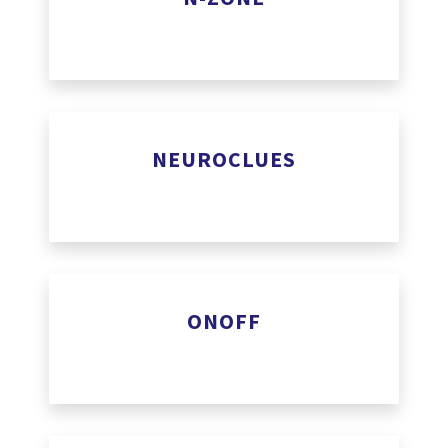
www.n-zone.be
NEUROCLUES
Onoff
www.neuroclues.com
ONOFF
www.onoff.app