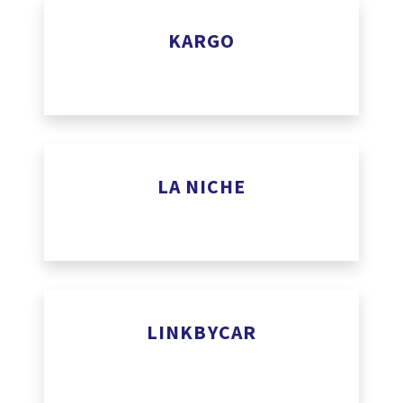
KARGO
Le studio KARGO est un lieu dédié au songwriting. Un espac
rendant l’écriture musicale instinctive par la mise à dispos
simple et, si besoin, de compositeurs expérimentés.
www.kargo-music.com
LA NICHE
www.laniche.com
LINKBYCAR